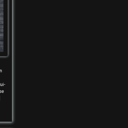
n
ui-
se
]