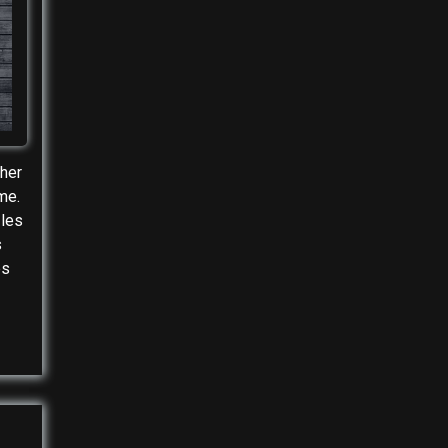
cher
me.
 les
s
es