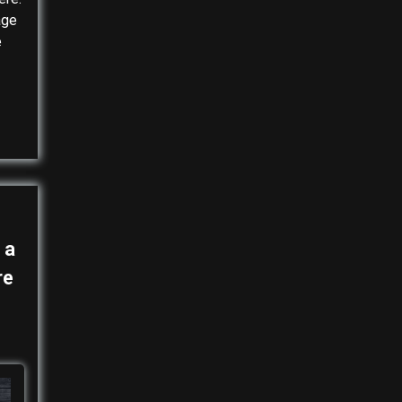
age
e
 a
re