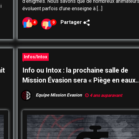
d’énigmes. Nous savons que de nombreux animateur
i
évoluent parfois d’une enseigne à […]
Partager
4
0
Infos/Intox
it
Info ou Intox : la prochaine salle de
Mission Évasion sera « Piège en eaux
troubles »
Equipe Mission Evasion
4 ans auparavant