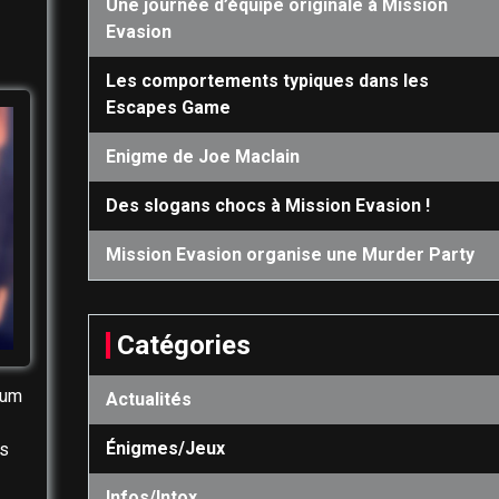
Une journée d’équipe originale à Mission
Evasion
Les comportements typiques dans les
Escapes Game
Enigme de Joe Maclain
Des slogans chocs à Mission Evasion !
Mission Evasion organise une Murder Party
Catégories
ium
Actualités
.
Énigmes/Jeux
és
Infos/Intox