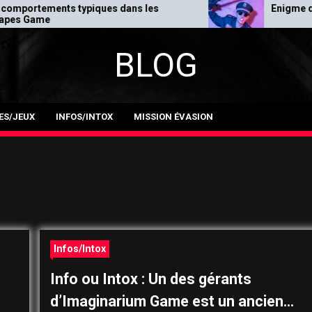
es dans les
Enigme de Joe Maclain
BLOG
ES/JEUX
INFOS/INTOX
MISSION ÉVASION
Infos/Intox
Info ou Intox : Un des gérants
d’Imaginarium Game est un ancien