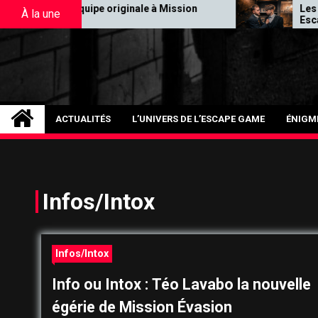
Skip
originale à Mission
Les comportements typiqu
À la une
Escapes Game
to
content
ACTUALITÉS
L’UNIVERS DE L’ESCAPE GAME
ÉNIGM
Infos/Intox
Infos/Intox
Info ou Intox : Téo Lavabo la nouvelle
égérie de Mission Évasion