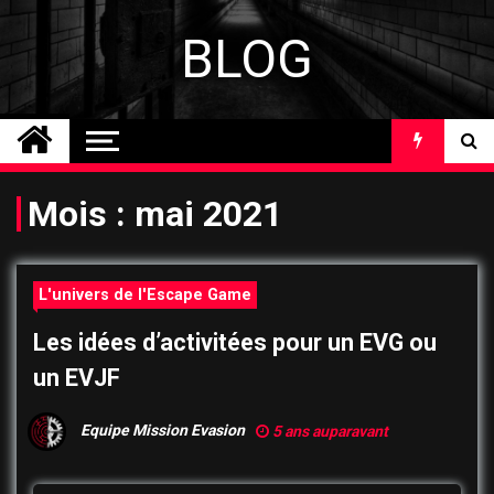
Skip
to
BLOG
content
Mois :
mai 2021
L'univers de l'Escape Game
Les idées d’activitées pour un EVG ou
un EVJF
Equipe Mission Evasion
5 ans auparavant