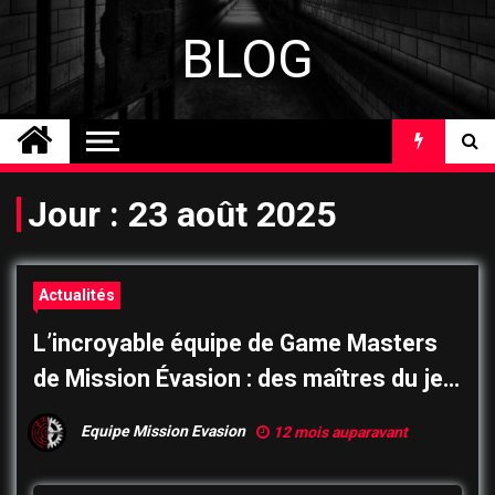
Skip
to
BLOG
content
Jour :
23 août 2025
Actualités
L’incroyable équipe de Game Masters
de Mission Évasion : des maîtres du jeu
pas comme les autres…
Equipe Mission Evasion
12 mois auparavant