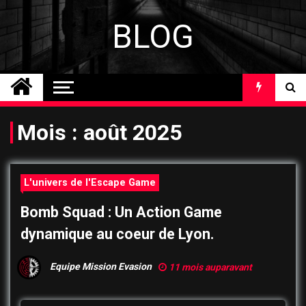
Skip
to
BLOG
content
Mois :
août 2025
L'univers de l'Escape Game
Bomb Squad : Un Action Game
dynamique au coeur de Lyon.
Equipe Mission Evasion
11 mois auparavant