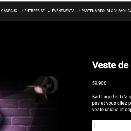
S CADEAUX
ENTREPRISE
ÉVÈNEMENTS
PARTENAIRES
BLOG
FAQ
C
E CADEAU
COMITÉ D’ENTREPRISE
ANNIVERSAIRE
TS COLLECTORS
RECRUTEMENT
EVG ET EVJF
TEAM BUILDING
BDE
SÉMINAIRE
CLIP VIDÉO
Veste de
STUDIO PHOTO
59,90
€
Karl Lagerfeld n’a q
pas et vous allez 
veste unique et dé
quantité
de