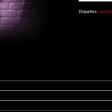
Veste
de
Étiquettes :
nuit d'
soirée
psychédélique