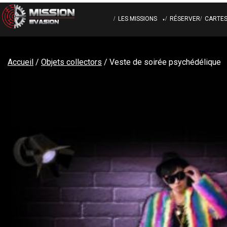
Skip
to
LES MISSIONS
RÉSERVER
CARTE
content
EXCURSION CARCÉRALE
CART
Accueil
/
Objets collectors
/ Veste de soirée psychédélique
MAFIA DU DIMANCHE
OBJE
NUIT D’IVRESSE