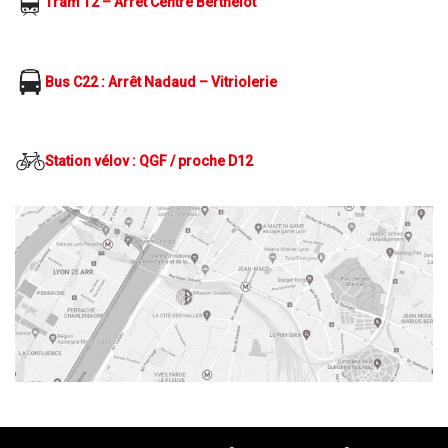
Tram T2 – Arrêt Centre Berthelot
Bus C22 : Arrêt Nadaud – Vitriolerie
Station vélov : QGF / proche D12