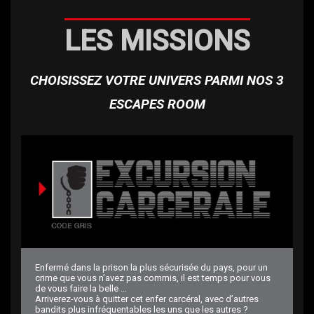
LES MISSIONS
CHOISISSEZ VOTRE UNIVERS PARMI NOS 3
ESCAPES ROOM
Enfermé dans la prison la plus sécurisée du pays, pour un
crime que vous n’avez pas commis, il est temps pour vous
de vous faire la belle …
Arriverez-vous à quitter cet enfer carcéral, avec d’autres
bandits plus infréquentables les uns que les autres ?