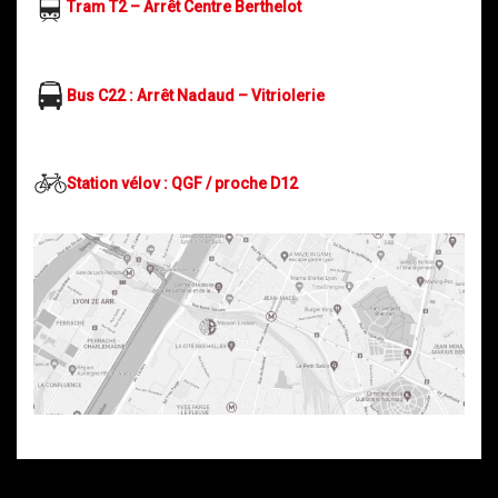
Tram T2 – Arrêt Centre Berthelot
Bus C22 : Arrêt Nadaud – Vitriolerie
Station vélov : QGF / proche D12