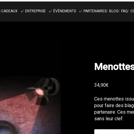
S CADEAUX
ENTREPRISE
ÉVÈNEMENTS
PARTENAIRES
BLOG
FAQ
C
E CADEAU
COMITÉ D’ENTREPRISE
ANNIVERSAIRE
TS COLLECTORS
RECRUTEMENT
EVG ET EVJF
TEAM BUILDING
BDE
SÉMINAIRE
CLIP VIDÉO
Menottes
STUDIO PHOTO
34,90
€
Ces menottes issue
pour faire des bla
partenaire. Ces me
sans leur clef.
quantité