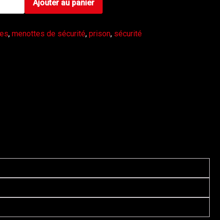
Ajouter au panier
tes
,
menottes de sécurité
,
prison
,
sécurité