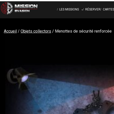
Skip
to
LES MISSIONS
RÉSERVER
CARTE
content
EXCURSION CARCÉRALE
CART
Accueil
/
Objets collectors
/ Menottes de sécurité renforcée
MAFIA DU DIMANCHE
OBJE
NUIT D’IVRESSE