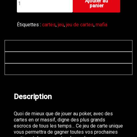
Ajouter au
de
panier
Jeu
de
cartes
Étiquettes :
cartes
,
jeu
,
jeu de cartes
,
mafia
en
or
massif
Description
Informations complémentaires
Avis (0)
Description
Quoi de mieux que de jouer au poker, avec des
cartes en or massif, digne des plus grands
escrocs de tous les temps… Ce jeu de carte unique
vous permettra de gagner toutes vos prochaines