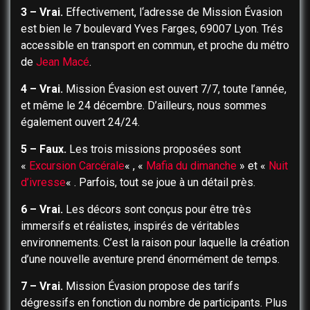
3 – Vrai.
Effectivement, l
‘adresse de Mission Évasion
est bien le 7 boulevard Yves Farges, 69007 Lyon.
​Trés
accessible en transport en commun, et proche du métro
de
Jean Macé
.
4 – Vrai.
Mission Évasion est ouvert 7/7, toute l’année,
et même le 24 décembre. D’ailleurs, nous sommes
également ouvert 24/24.
5 – Faux.
Les trois missions proposées sont
«
Excursion Carcérale
« , «
Mafia du dimanche
» et «
Nuit
d’ivresse
« . Parfois, tout se joue à un détail près.
6 – Vrai.
Les décors sont conçus pour être très
immersifs et réalistes, inspirés de véritables
environnements. C’est la raison pour laquelle la création
d’une nouvelle aventure prend énormément de temps.
7 – Vrai.
Mission Évasion propose des tarifs
dégressifs en fonction du nombre de participants. Plus