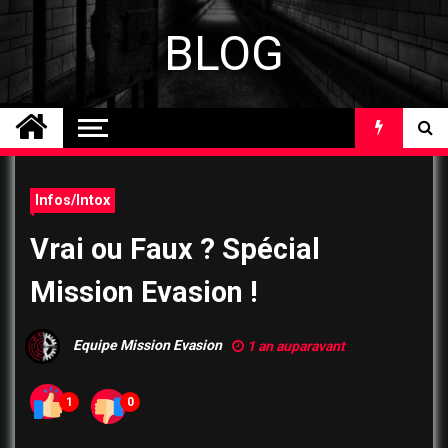
Skip
to
BLOG
content
Infos/Intox
Vrai ou Faux ? Spécial
Mission Evasion !
Equipe Mission Evasion
1 an auparavant
1
0