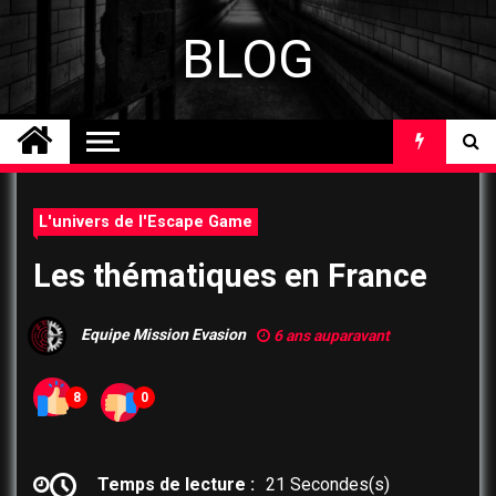
Skip
to
BLOG
content
L'univers de l'Escape Game
Les thématiques en France
Equipe Mission Evasion
6 ans auparavant
8
0
Temps de lecture :
21 Secondes(s)