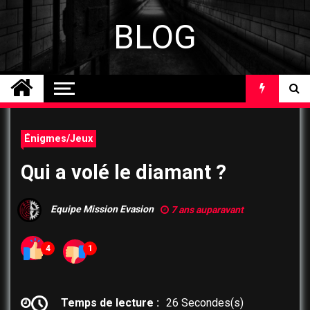
Skip
to
BLOG
content
Énigmes/Jeux
Qui a volé le diamant ?
Equipe Mission Evasion
7 ans auparavant
4
1
Temps de lecture :
26 Secondes(s)